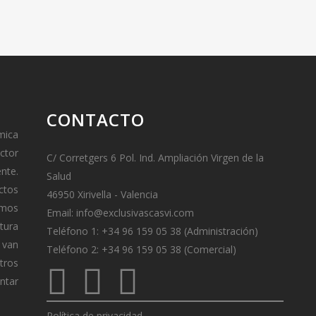
CONTACTO
mica
ctor
C/ Corretgers 6 Pol. Ind. Ampliación Virgen de la
ente.
Salud
ctos
46950 Xirivella - Valencia
amos
Email:
info@exclusivascasvi.com
tura
Teléfono 1: +34 96 159 05 38 (Administración)
van
Teléfono 2: +34 96 159 05 38 (Comercial)
tros
ontar
Política de privacidad