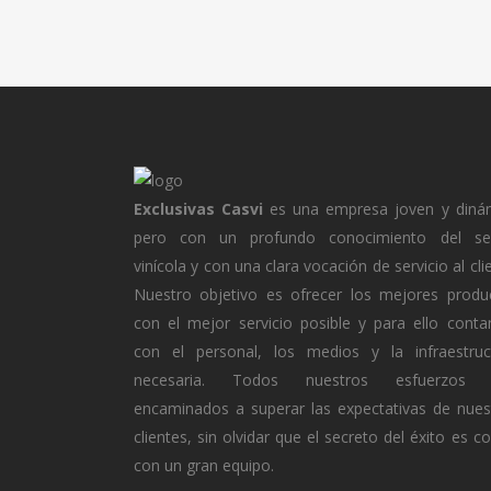
Exclusivas Casvi
es una empresa joven y diná
pero con un profundo conocimiento del se
vinícola y con una clara vocación de servicio al cli
Nuestro objetivo es ofrecer los mejores produ
con el mejor servicio posible y para ello cont
con el personal, los medios y la infraestruc
necesaria. Todos nuestros esfuerzos 
encaminados a superar las expectativas de nues
clientes, sin olvidar que el secreto del éxito es c
con un gran equipo.