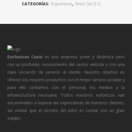
CATEGORÍAS:
Espumoso
,
Vinos Sin D.O.
Exclusivas Casvi
es una empresa joven y dinámica pero
con un profundo conocimiento del sector vinícola y con una
clara vocación de servicio al cliente. Nuestro objetivo es
ofrecer los mejores productos con el mejor servicio posible y
para ello contamos con el personal, los medios y la
infraestructura necesaria. Todos nuestros esfuerzos van
encaminados a superar las expectativas de nuestros clientes,
sin olvidar que el secreto del éxito es contar con un gran
equipo.