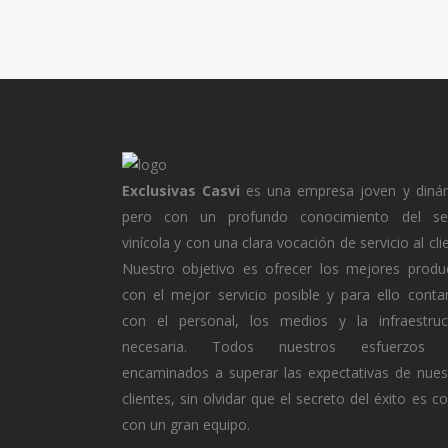
Exclusivas Casvi
es una empresa joven y diná
pero con un profundo conocimiento del se
vinícola y con una clara vocación de servicio al cli
Nuestro objetivo es ofrecer los mejores produ
con el mejor servicio posible y para ello cont
con el personal, los medios y la infraestruc
necesaria. Todos nuestros esfuerzos 
encaminados a superar las expectativas de nues
clientes, sin olvidar que el secreto del éxito es c
con un gran equipo.