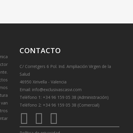
CONTACTO
mica
ctor
C/ Corretgers 6 Pol. Ind. Ampliación Virgen de la
ente.
Salud
ctos
46950 Xirivella - Valencia
amos
Email:
info@exclusivascasvi.com
tura
Teléfono 1: +34 96 159 05 38 (Administración)
van
Teléfono 2: +34 96 159 05 38 (Comercial)
tros
ontar
Política de privacidad