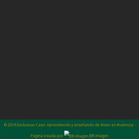
© 2018 Exclusivas Casvi: Aprendiendo y enseñando de #vino en #valencia -
Pagina creada por
JER-Imagen