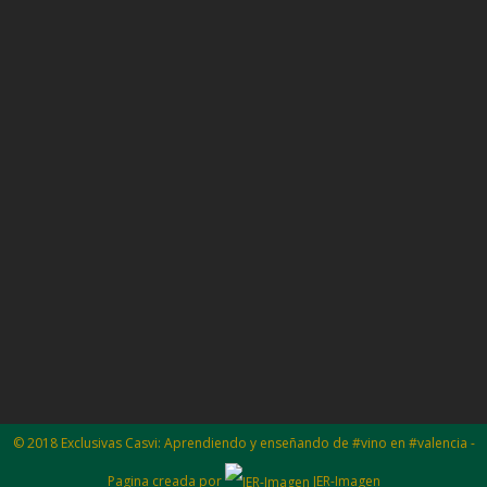
© 2018 Exclusivas Casvi: Aprendiendo y enseñando de #vino en #valencia -
Pagina creada por
JER-Imagen