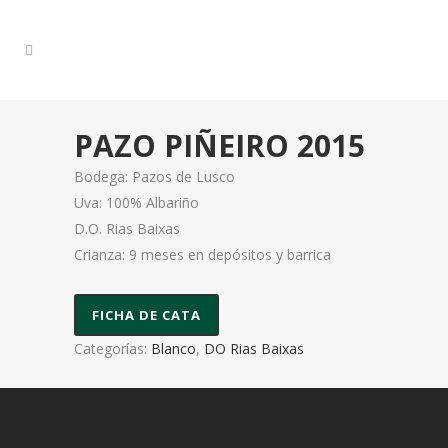
PAZO PIÑEIRO 2015
Bodega: Pazos de Lusco
Uva: 100% Albariño
D.O. Rias Baixas
Crianza: 9 meses en depósitos y barrica
FICHA DE CATA
Categorías:
Blanco
,
DO Rias Baixas