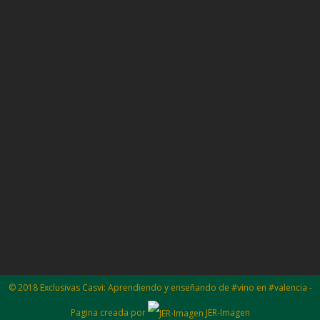
© 2018 Exclusivas Casvi: Aprendiendo y enseñando de #vino en #valencia -
Pagina creada por
JER-Imagen