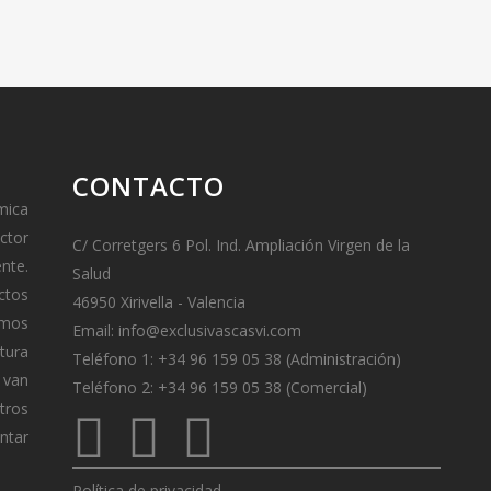
CONTACTO
mica
ctor
C/ Corretgers 6 Pol. Ind. Ampliación Virgen de la
ente.
Salud
ctos
46950 Xirivella - Valencia
amos
Email:
info@exclusivascasvi.com
tura
Teléfono 1: +34 96 159 05 38 (Administración)
van
Teléfono 2: +34 96 159 05 38 (Comercial)
tros
ontar
Política de privacidad