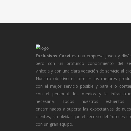
Exclusivas Casvi
es una empresa joven y diná
pero con un profundo conocimiento del se
vinícola y con una clara vocación de servicio al cli
Nuestro objetivo es ofrecer los mejores produ
con el mejor servicio posible y para ello cont
con el personal, los medios y la infraestruc
necesaria. Todos nuestros esfuerzos 
encaminados a superar las expectativas de nues
clientes, sin olvidar que el secreto del éxito es c
con un gran equipo.