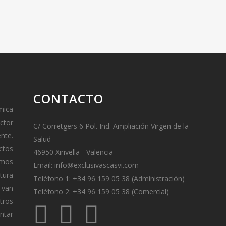
CONTACTO
mica
ctor
C/ Corretgers 6 Pol. Ind. Ampliación Virgen de la
ente.
Salud
ctos
46950 Xirivella - Valencia
amos
Email:
info@exclusivascasvi.com
tura
Teléfono 1: +34 96 159 05 38 (Administración)
van
Teléfono 2: +34 96 159 05 38 (Comercial)
tros
ontar