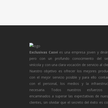
Exclusivas Casvi
es una empresa joven y diná
pero con un profundo conocimiento del se
vinícola y con una clara vocación de servicio al cli
Nuestro objetivo es ofrecer los mejores produ
con el mejor servicio posible y para ello cont
con el personal, los medios y la infraestruc
necesaria. Todos nuestros esfuerzos 
encaminados a superar las expectativas de nues
clientes, sin olvidar que el secreto del éxito es c