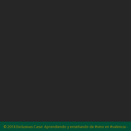
© 2018 Exclusivas Casvi: Aprendiendo y enseñando de #vino en #valencia -