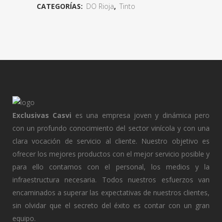
CATEGORÍAS:
DO Rioja
,
Tinto
Exclusivas Casvi
es una empresa joven y dinámica pero
con un profundo conocimiento del sector vinícola y con una
clara vocación de servicio al cliente. Nuestro objetivo es
ofrecer los mejores productos con el mejor servicio posible y
para ello contamos con el personal, los medios y la
infraestructura necesaria. Todos nuestros esfuerzos van
encaminados a superar las expectativas de nuestros clientes,
sin olvidar que el secreto del éxito es contar con un gran
equipo.