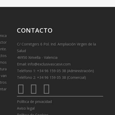
CONTACTO
mica
ctor
C/ Corretgers 6 Pol. Ind. Ampliación Virgen de la
ente.
Salud
ctos
46950 Xirivella - Valencia
amos
Email:
info@exclusivascasvi.com
tura
Teléfono 1: +34 96 159 05 38 (Administración)
van
Teléfono 2: +34 96 159 05 38 (Comercial)
tros
ontar
Política de privacidad
Aviso legal
Política de Cookies