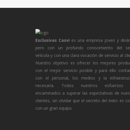
Exclusivas Casvi
es una empresa joven y diná
pero con un profundo conocimiento del se
vinícola y con una clara vocación de servicio al cli
Nuestro objetivo es ofrecer los mejores produ
con el mejor servicio posible y para ello cont
con el personal, los medios y la infraestruc
necesaria. Todos nuestros esfuerzos 
encaminados a superar las expectativas de nues
clientes, sin olvidar que el secreto del éxito es c
con un gran equipo.